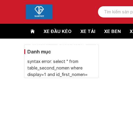
XE ĐẦU KÉO
XE TẢI
XE BEN
X
DỊCH VỤ
ĐÁNH GIÁ XE
GIÁ XE TẢI
LI
Danh mục
syntax error: select * from
table_second_nomen where
display=1 and id_first_nomen=