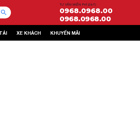
TƯ VẤN MIỄN PHÍ (24/7)
0968.0968.00
0968.0968.00
TẢI
XE KHÁCH
KHUYẾN MÃI