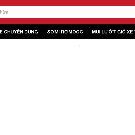
E CHUYÊN DỤNG
SƠMI RƠMOOC
MUI LƯỚT GIÓ XE 
ÊN HỆ