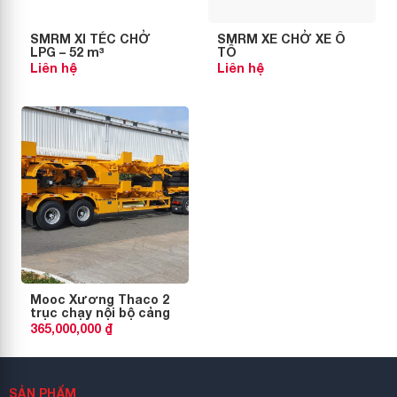
SMRM XI TÉC CHỞ
SMRM XE CHỞ XE Ô
LPG – 52 m³
TÔ
Liên hệ
Liên hệ
Mooc Xương Thaco 2
trục chạy nội bộ cảng
365,000,000 ₫
SẢN PHẨM